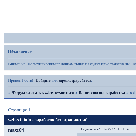
Ф
Объявление
Внимание! По техническим причинам выплаты будут приостановлены. Пос
Привет, Гость!
Войдите
или
зарегистрируйтесь
.
»
Форум сайта www.bisnessmen.ru
»
Ваши спосоы заработка
»
web
Страница:
1
web-stil.info - заработок без ограничений
maxr84
Поделиться
2009-08-22 11:01:14