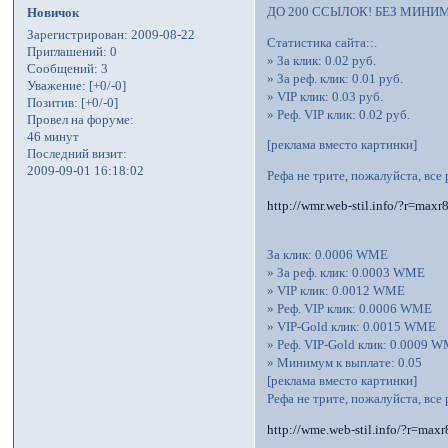
ДО 200 ССЫЛОК! БЕЗ МИНИ
Новичок
Зарегистрирован
: 2009-08-22
Статистика сайта::.
Приглашений:
0
» За клик: 0.02 руб.
Сообщений:
3
» За реф. клик: 0.01 руб.
Уважение:
[+0/-0]
» VIP клик: 0.03 руб.
Позитив:
[+0/-0]
» Реф. VIP клик: 0.02 руб.
Провел на форуме:
46 минут
[реклама вместо картинки]
Последний визит:
2009-09-01 16:18:02
Рефа не трите, пожалуйста, все 
http://wmr.web-stil.info/?r=maxr
За клик: 0.0006 WME
» За реф. клик: 0.0003 WME
» VIP клик: 0.0012 WME
» Реф. VIP клик: 0.0006 WME
» VIP-Gold клик: 0.0015 WME
» Реф. VIP-Gold клик: 0.0009 
» Минимум к выплате: 0.05
[реклама вместо картинки]
Рефа не трите, пожалуйста, все 
http://wme.web-stil.info/?r=max