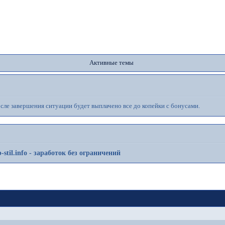
орум
Участники
Поиск
Регистрация
Вой
Активные темы
ле завершения ситуации будет выплачено все до копейки с бонусами.
-stil.info - заработок без ограничений