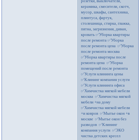
розетки, выключатели,
керамика, смесители, скотч,
мусор, шкафы, сантехника,
плинтуса, фартук,
столешница, стирка, глажка,
пятна, загрязнения, диван,
кровать ✅Уборка квартиры
после ремонта ✅Уборка
после ремонта цена ✅Уборка
после ремонта москва
✅Уборка квартиры после
ремонта цена ✅Уборка
помещений после ремонта
✅Услуги клининга цены
✅Клининг компания услуги
✅Услуги клининга офиса
✅Химчистка мягкой мебели
москва ✅Химчистка мягкой
мебели +на дому
✅Химчистка мягкой мебели
+и ковров ✅Мытье окон +в
москве ✅Мытье окон без
разводов ✅Клининг
компания услуги ✅ЭКО
чистка детских кресел