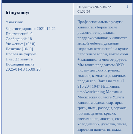
1
Поделиться
2023-10-22
lctmyxmuyi
01:32:34
Профессиональные услуги
Участник
клининга: уборка после
Зарегистрирован
: 2021-12-21
ремонта, генеральная,
Приглашений:
0
поддерживающая, химчистка
Сообщений:
18
мягкой мебели, удаление
Уважение:
[+0/-0]
жировых отложений на кухне
Позитив:
[+0/-0]
Провел на форуме:
парогенератором, мытье окон
1 час 23 минуты
+ альпинист и многое другое.
Последний визит:
Мы также предлагаем ЭКО-
2025-01-18 15:09:20
чистку детских игрушек,
колясок, комнат и различных
предметов. Заказ по тел. +7
915 204 1047 Наш канал:
t.me/wwcleaning Москва и
Московская область Услуги
клининга офиса, квартиры:
грязь, пыль, разводы, зеркала,
плитка, цемент, краска,
светильники, люстры, свч,
холодильник, духовка, плита,
варочная панель, вытяжка,