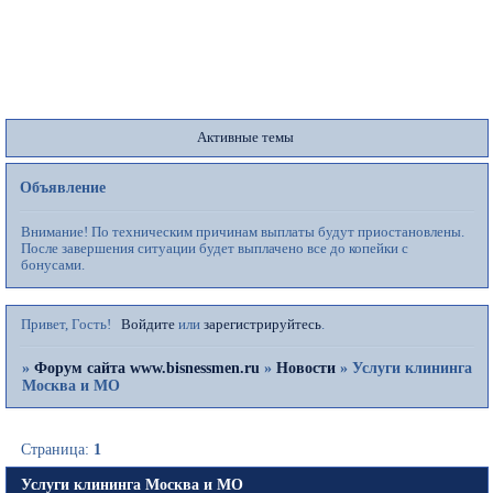
Форум
Участники
Поиск
Регистрация
Войти
Активные темы
Объявление
Внимание! По техническим причинам выплаты будут приостановлены.
После завершения ситуации будет выплачено все до копейки с
бонусами.
Привет, Гость!
Войдите
или
зарегистрируйтесь
.
»
Форум сайта www.bisnessmen.ru
»
Новости
»
Услуги клининга
Москва и МО
Страница:
1
Услуги клининга Москва и МО