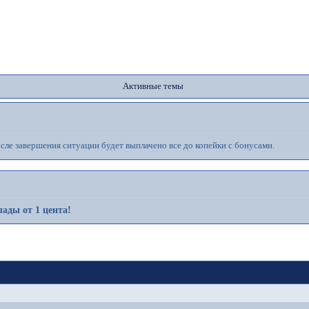
орум
Участники
Поиск
Регистрация
Вой
Активные темы
ле завершения ситуации будет выплачено все до копейки с бонусами.
ады от 1 цента!