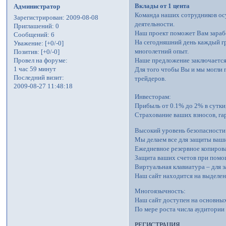
Вклады от 1 цента
Администратор
Команда наших сотрудников ос
Зарегистрирован
: 2009-08-08
деятельности.
Приглашений:
0
Наш проект поможет Вам заработ
Сообщений:
6
На сегодняшний день каждый г
Уважение:
[+0/-0]
многолетний опыт.
Позитив:
[+0/-0]
Провел на форуме:
Наше предложение заключается 
1 час 59 минут
Для того чтобы Вы и мы могли 
Последний визит:
трейдеров.
2009-08-27 11:48:18
Инвесторам:
Прибыль от 0.1% до 2% в сутки,
Страхование ваших взносов, га
Высокий уровень безопасности
Мы делаем все для защиты ваши
Ежедневное резервное копиров
Защита ваших счетов при помо
Виртуальная клавиатура – для 
Наш сайт находится на выделенн
Многоязычность:
Наш сайт доступен на основных
По мере роста числа аудитории
РЕГИСТРАЦИЯ