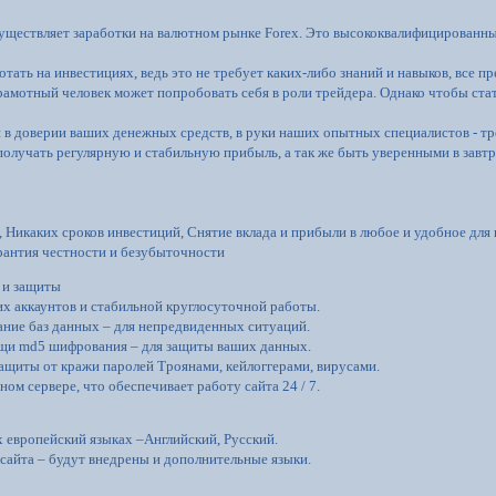
уществляет заработки на валютном рынке Forex. Это высококвалифицированны
ать на инвестициях, ведь это не требует каких-либо знаний и навыков, все пр
рамотный человек может попробовать себя в роли трейдера. Однако чтобы ст
в доверии ваших денежных средств, в руки наших опытных специалистов - тр
получать регулярную и стабильную прибыль, а так же быть уверенными в завт
 Никаких сроков инвестиций, Снятие вклада и прибыли в любое и удобное для 
рантия честности и безубыточности
 и защиты
х аккаунтов и стабильной круглосуточной работы.
ание баз данных – для непредвиденных ситуаций.
щи md5 шифрования – для защиты ваших данных.
защиты от кражи паролей Троянами, кейлоггерами, вирусами.
ом сервере, что обеспечивает работу сайта 24 / 7.
 европейский языках –Английский, Русский.
 сайта – будут внедрены и дополнительные языки.